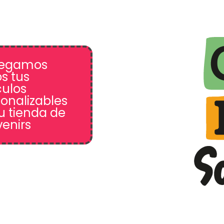
regamos
s tus
culos
onalizables
u tienda de
enirs