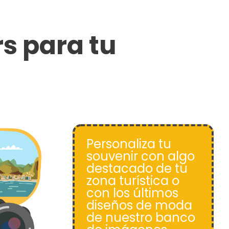
s para tu
Personaliza tu
souvenir con algo
destacado de tu
zona turística o
con los últimos
diseños de moda
de nuestro banco