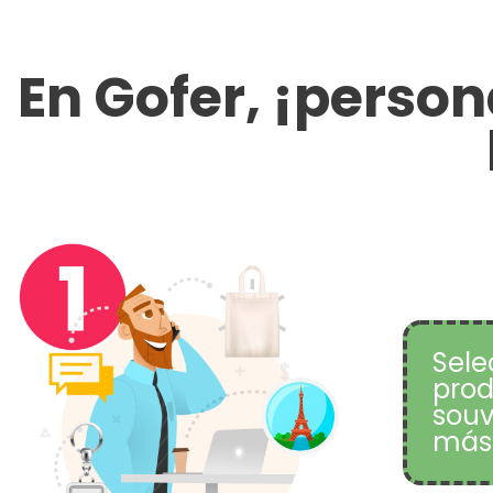
En Gofer, ¡perso
Sele
prod
souv
más 