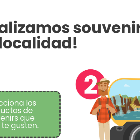
nalizamos souvenir
localidad!
cciona los
uctos de
enirs que
te gusten.