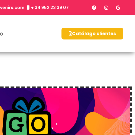
venirs.com
+ 34 952 23 39 07
o
Catálago clientes