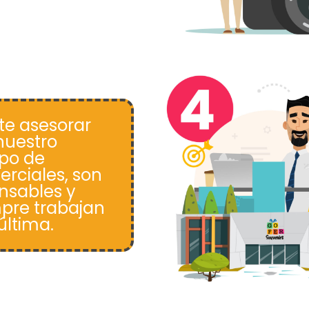
te asesorar
nuestro
po de
rciales, son
nsables y
pre trabajan
 última.