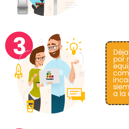
Déja
por 
equi
come
inca
siem
a la