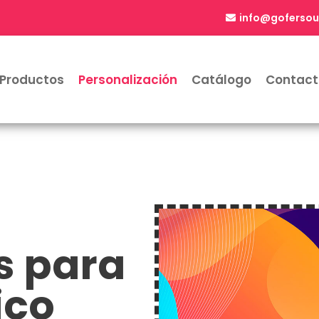
info@gofersou
Productos
Personalización
Catálogo
Contact
s para
ico