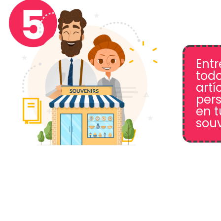
Ent
todo
artí
pers
en t
souv