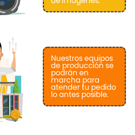
de imágenes.
Nuestros equipos
de producción se
podrán en
marcha para
atender tu pedido
lo antes posible.